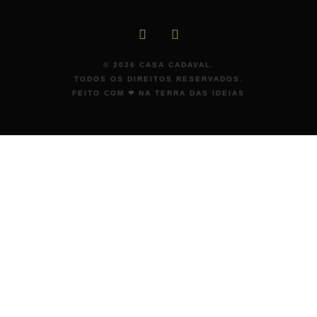
©
2026
CASA CADAVAL.
TODOS OS DIREITOS RESERVADOS.
FEITO COM ❤ NA TERRA DAS IDEIAS