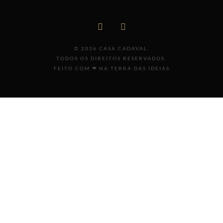
©
2026
CASA CADAVAL.
TODOS OS DIREITOS RESERVADOS.
FEITO COM ❤ NA TERRA DAS IDEIAS